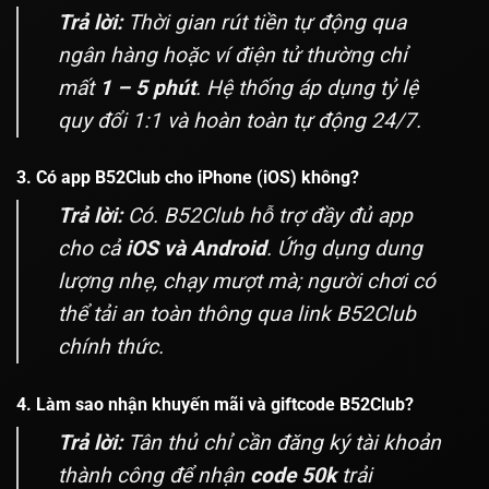
Trả lời:
Thời gian rút tiền tự động qua
ngân hàng hoặc ví điện tử thường chỉ
mất
1 – 5 phút
. Hệ thống áp dụng tỷ lệ
quy đổi 1:1 và hoàn toàn tự động 24/7.
3. Có app B52Club cho iPhone (iOS) không?
Trả lời:
Có. B52Club hỗ trợ đầy đủ app
cho cả
iOS và Android
. Ứng dụng dung
lượng nhẹ, chạy mượt mà; người chơi có
thể tải an toàn thông qua link B52Club
chính thức.
4. Làm sao nhận khuyến mãi và giftcode B52Club?
Trả lời:
Tân thủ chỉ cần đăng ký tài khoản
thành công để nhận
code 50k
trải