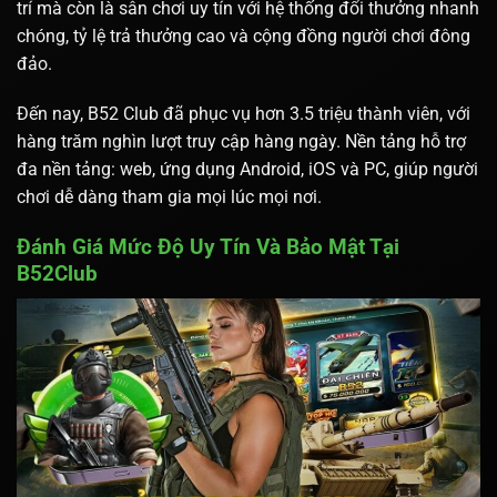
trí mà còn là sân chơi uy tín với hệ thống đổi thưởng nhanh
chóng, tỷ lệ trả thưởng cao và cộng đồng người chơi đông
đảo.
Đến nay, B52 Club đã phục vụ hơn 3.5 triệu thành viên, với
hàng trăm nghìn lượt truy cập hàng ngày. Nền tảng hỗ trợ
đa nền tảng: web, ứng dụng Android, iOS và PC, giúp người
chơi dễ dàng tham gia mọi lúc mọi nơi.
Đánh Giá Mức Độ Uy Tín Và Bảo Mật Tại
B52Club