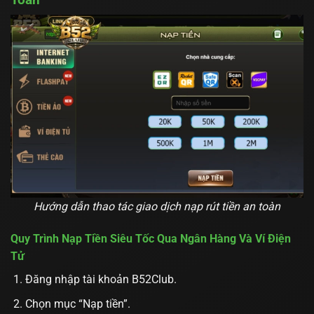
Hướng dẫn thao tác giao dịch nạp rút tiền an toàn
Quy Trình Nạp Tiền Siêu Tốc Qua Ngân Hàng Và Ví Điện
Tử
Đăng nhập tài khoản B52Club.
Chọn mục “Nạp tiền”.