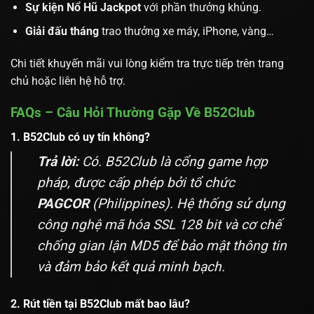
Sự kiện Nổ Hũ Jackpot
với phần thưởng khủng.
Giải đấu tháng
trao thưởng xe máy, iPhone, vàng…
Chi tiết khuyến mãi vui lòng kiểm tra trực tiếp trên trang
chủ hoặc liên hệ hỗ trợ.
FAQs – Câu Hỏi Thường Gặp Về B52Club
1. B52Club có uy tín không?
Trả lời:
Có. B52Club là cổng game hợp
pháp, được cấp phép bởi tổ chức
PAGCOR
(Philippines). Hệ thống sử dụng
công nghệ mã hóa SSL 128 bit và cơ chế
chống gian lận MD5 để bảo mật thông tin
và đảm bảo kết quả minh bạch.
2. Rút tiền tại B52Club mất bao lâu?