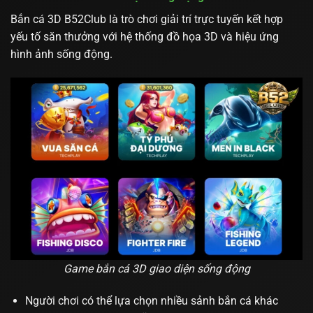
Bắn cá 3D B52Club là trò chơi giải trí trực tuyến kết hợp
yếu tố săn thưởng với hệ thống đồ họa 3D và hiệu ứng
hình ảnh sống động.
Game bắn cá 3D giao diện sống động
Người chơi có thể lựa chọn nhiều sảnh bắn cá khác