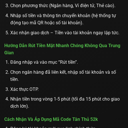
Chọn phương thức (Ngân hàng, Ví điện tử, Thẻ cào).
Nhập số tiền và thông tin chuyển khoản (hệ thống tự
động tạo mã QR hoặc số tài khoản).
Xác nhận giao dịch – Tiền vào tài khoản ngay lập tức.
Hướng Dẫn Rút Tiền Mặt Nhanh Chóng Không Qua Trung
Gian
Đăng nhập và vào mục “Rút tiền”.
Chọn ngân hàng đã liên kết, nhập số tài khoản và số
tiền.
Xác thực OTP.
Nhận tiền trong vòng 1-5 phút (tối đa 15 phút cho giao
dịch lớn).
Cách Nhận Và Áp Dụng Mã Code Tân Thủ 52k