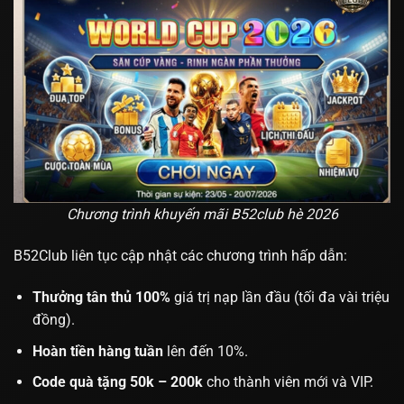
Chương trình khuyến mãi B52club hè 2026
B52Club liên tục cập nhật các chương trình hấp dẫn:
Thưởng tân thủ 100%
giá trị nạp lần đầu (tối đa vài triệu
đồng).
Hoàn tiền hàng tuần
lên đến 10%.
Code quà tặng 50k – 200k
cho thành viên mới và VIP.