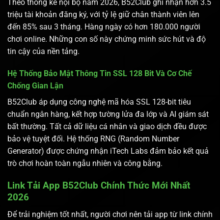
Theo thống kê nội bộ năm 2026, B52Club ghi nhận hơn 3.5
triệu tài khoản đăng ký, với tỷ lệ giữ chân thành viên lên
đến 85% sau 3 tháng. Hàng ngày có hơn 180.000 người
chơi online. Những con số này chứng minh sức hút và độ
tin cậy của nền tảng.
Hệ Thống Bảo Mật Thông Tin SSL 128 Bit Và Cơ Chế
Chống Gian Lận
B52Club áp dụng công nghệ mã hóa SSL 128-bit tiêu
chuẩn ngân hàng, kết hợp tường lửa đa lớp và AI giám sát
bất thường. Tất cả dữ liệu cá nhân và giao dịch đều được
bảo vệ tuyệt đối. Hệ thống RNG (Random Number
Generator) được chứng nhận iTech Labs đảm bảo kết quả
trò chơi hoàn toàn ngẫu nhiên và công bằng.
Link Tải App B52Club Chính Thức Mới Nhất
2026
Để trải nghiệm tốt nhất, người chơi nên tải app từ link chính