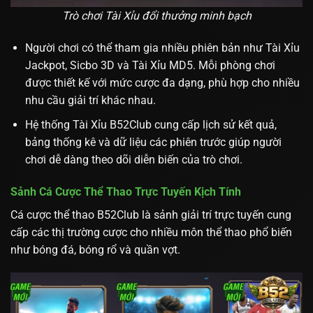
Trò chơi Tài Xỉu đổi thưởng minh bạch
Người chơi có thể tham gia nhiều phiên bản như Tài Xỉu
Jackpot, Sicbo 3D và Tài Xỉu MD5. Mỗi phòng chơi
được thiết kế với mức cược đa dạng, phù hợp cho nhiều
nhu cầu giải trí khác nhau.
Hệ thống Tài Xỉu B52Club cung cấp lịch sử kết quả,
bảng thống kê và dữ liệu các phiên trước giúp người
chơi dễ dàng theo dõi diễn biến của trò chơi.
Sảnh Cá Cược Thể Thao Trực Tuyến Kịch Tính
Cá cược thể thao B52Club là sảnh giải trí trực tuyến cung
cấp các thị trường cược cho nhiều môn thể thao phổ biến
như bóng đá, bóng rổ và quần vợt.