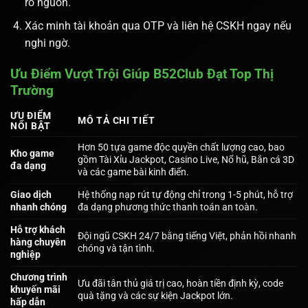
rõ nguồn.
Xác minh tài khoản qua OTP và liên hệ CSKH ngay nếu
nghi ngờ.
Ưu Điểm Vượt Trội Giúp B52Club Đạt Top Thị
Trường
ƯU ĐIỂM
MÔ TẢ CHI TIẾT
NỔI BẬT
Hơn 50 tựa game độc quyền chất lượng cao, bao
Kho game
gồm Tài Xỉu Jackpot, Casino Live, Nổ hũ, Bắn cá 3D
đa dạng
và các game bài kinh điển.
Giao dịch
Hệ thống nạp rút tự động chỉ trong 1-5 phút, hỗ trợ
nhanh chóng
đa dạng phương thức thanh toán an toàn.
Hỗ trợ khách
Đội ngũ CSKH 24/7 bằng tiếng Việt, phản hồi nhanh
hàng chuyên
chóng và tận tình.
nghiệp
Chương trình
Ưu đãi tân thủ giá trị cao, hoàn tiền định kỳ, code
khuyến mãi
quà tặng và các sự kiện Jackpot lớn.
hấp dẫn