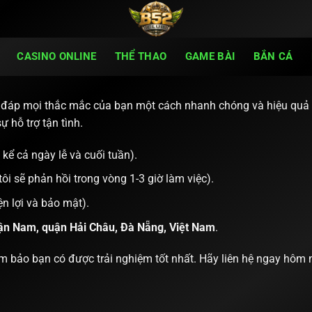
CASINO ONLINE
THỂ THAO
GAME BÀI
BẮN CÁ
i đáp mọi thắc mắc của bạn một cách nhanh chóng và hiệu quả 
 hỗ trợ tận tình.
kể cả ngày lễ và cuối tuần).
ôi sẽ phản hồi trong vòng 1-3 giờ làm việc).
ện lợi và bảo mật).
ận Nam, quận Hải Châu, Đà Nẵng, Việt Nam
.
ảm bảo bạn có được trải nghiệm tốt nhất. Hãy liên hệ ngay hôm 