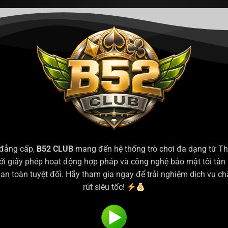
n đẳng cấp,
B52 CLUB
mang đến hệ thống trò chơi đa dạng từ Th
Với giấy phép hoạt động hợp pháp và công nghệ bảo mật tối tân
an toàn tuyệt đối. Hãy tham gia ngay để trải nghiệm dịch vụ 
rút siêu tốc!