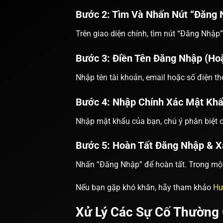
Bước 2: Tìm Và Nhấn Nút “Đăng 
Trên giao diện chính, tìm nút “Đăng Nhậ
Bước 3: Điền Tên Đăng Nhập (Ho
Nhập tên tài khoản, email hoặc số điện t
Bước 4: Nhập Chính Xác Mật Khẩ
Nhập mật khẩu của bạn, chú ý phân biệt c
Bước 5: Hoàn Tất Đăng Nhập & X
Nhấn “Đăng Nhập” để hoàn tất. Trong mộ
Nếu bạn gặp khó khăn, hãy tham khảo
Hư
Xử Lý Các Sự Cố Thường