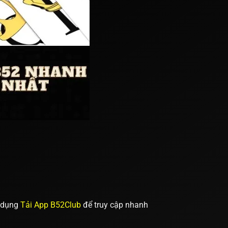
 dụng
Tải App B52Club
để truy cập nhanh