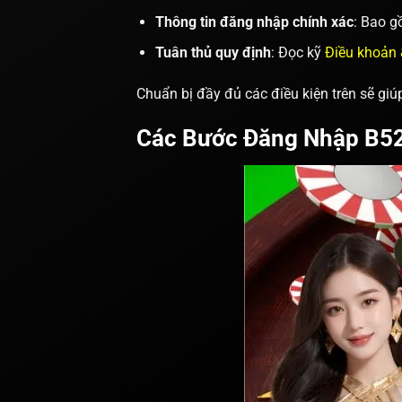
Thông tin đăng nhập chính xác
: Bao g
Tuân thủ quy định
: Đọc kỹ
Điều khoản 
Chuẩn bị đầy đủ các điều kiện trên sẽ gi
Các Bước Đăng Nhập B52