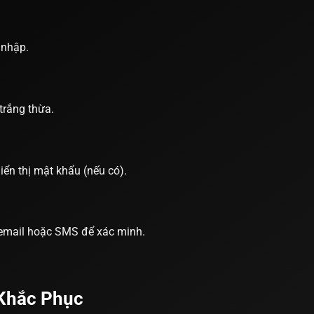
 nhập.
trắng thừa.
ển thị mật khẩu (nếu có).
 email hoặc SMS để xác minh.
 Khắc Phục