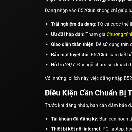
Đăng nhập vào B52Club không chỉ giúp bạn 
Trải nghiệm đa dạng
: Từ cá cược thể t
Ưu đãi hấp dẫn
: Tham gia
Chương trìn
Giao diện thân thiện
: Dễ sử dụng trên 
Bảo mật tuyệt đối
: B52Club cam kết bả
Hỗ trợ 24/7
: Đội ngũ chăm sóc khách 
Với những lợi ích này, việc đăng nhập B52
Điều Kiện Cần Chuẩn Bị 
Trước khi đăng nhập, bạn cần đảm bảo đáp
Tài khoản đã đăng ký
: Bạn cần hoàn t
Thiết bị kết nối internet
: PC, laptop, h