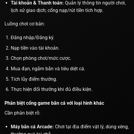
Tài khoản & Thanh toán:
Quản lý thông tin người chơi,
lịch sử giao dịch; cổng nạp/rút tiền tích hợp.
Luồng chơi cơ bản:
Đăng nhập/Đăng ký.
Nạp tiền vào tài khoản.
Chọn phòng chơi/mức cược.
Mua đạn, ngắm bắn và tiêu diệt cá.
Tích lũy điểm thưởng.
Thực hiện đổi thưởng khi đủ điều kiện.
Phân biệt cổng game bắn cá với loại hình khác
Cần phân biệt rõ:
Máy bắn cá Arcade:
Chơi tại địa điểm vật lý, dùng xèng,