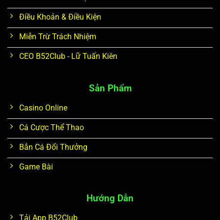
Điều Khoản & Điều Kiện
Miễn Trừ Trách Nhiệm
CEO B52Club - Lữ Tuấn Kiên
Sản Phẩm
Casino Online
Cá Cược Thể Thao
Bắn Cá Đổi Thưởng
Game Bài
Hướng Dẫn
Tải App B52Club