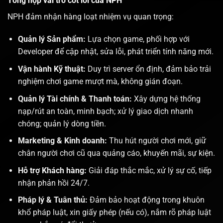
Tổng hợp vai trò cốt lõi của NPH
NPH đảm nhận hàng loạt nhiệm vụ quan trọng:
Quản lý Sản phẩm:
Lựa chọn game, phối hợp với
Developer để cập nhật, sửa lỗi, phát triển tính năng mới.
Vận hành Kỹ thuật:
Duy trì server ổn định, đảm bảo trải
nghiệm chơi game mượt mà, không gián đoạn.
Quản lý Tài chính & Thanh toán:
Xây dựng hệ thống
nạp/rút an toàn, minh bạch; xử lý giao dịch nhanh
chóng; quản lý dòng tiền.
Marketing & Kinh doanh:
Thu hút người chơi mới, giữ
chân người chơi cũ qua quảng cáo, khuyến mãi, sự kiện.
Hỗ trợ Khách hàng:
Giải đáp thắc mắc, xử lý sự cố, tiếp
nhận phản hồi 24/7.
Pháp lý & Tuân thủ:
Đảm bảo hoạt động trong khuôn
khổ pháp luật, xin giấy phép (nếu có), nắm rõ
pháp luật