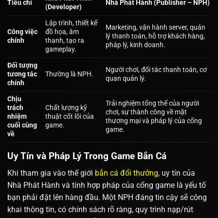
Tiêu chí
Nhà Phát Hành (Publisher – NPH)
(Developer)
Lập trình, thiết kế
Marketing, vận hành server, quản
Công việc
đồ họa, âm
lý thanh toán, hỗ trợ khách hàng,
chính
thanh, tạo ra
pháp lý, kinh doanh.
gameplay.
Đối tượng
Người chơi, đối tác thanh toán, cơ
tương tác
Thường là NPH.
quan quản lý.
chính
Chịu
Trải nghiệm tổng thể của người
trách
Chất lượng kỹ
chơi, sự thành công về mặt
nhiệm
thuật cốt lõi của
thương mại và pháp lý của cổng
cuối cùng
game.
game.
về
Uy Tín và Pháp Lý Trong Game Bắn Cá
Khi tham gia vào thế giới
bắn cá đổi thưởng
, uy tín của
Nhà Phát Hành và tính hợp pháp của cổng game là yếu tố
bạn phải đặt lên hàng đầu. Một NPH đáng tin cậy sẽ công
khai thông tin, có chính sách rõ ràng, quy trình nạp/rút