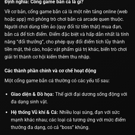
Định nghĩa: Cổng game bắn cá là gì?
Về cơ bản, cổng game bắn cá là một nền tảng online (web
hoặc app) mô phỏng trò chơi bắn cá arcade quen thuộc.
Người chơi dùng tiền ảo (quy đổi từ tiền thật) mua đạn,
bắn cá để tích điểm. Điểm đặc biệt và hấp dẫn nhất là tính
năng “đổi thưởng”, cho phép quy đổi điểm tích lũy thành
tiền mặt, thẻ cào, hoặc vật phẩm giá trị khác, biến trò chơi
giải trí thành cơ hội kiếm thêm thu nhập.
Các thành phần chính và cơ chế hoạt động
Một cổng game bắn cá thường có các yếu tố sau:
Giao diện & Đồ họa:
Thế giới đại dương sống động với
đa dạng sinh vật.
Hệ thống Vũ khí & Cá:
Nhiều loại súng, đạn với sức
mạnh khác nhau; các loại cá tương ứng với mức điểm
thưởng đa dạng, có cả “boss” khủng.