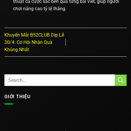
thuật cá cược sắc bén qua từng bài viết, giúp người
chơi nâng cao tỷ lệ thắng.
Khuyến Mãi B52CLUB Dịp Lễ
30/4: Cơ Hội Nhận Quà
Khủng Nhất
GIỚI THIỆU