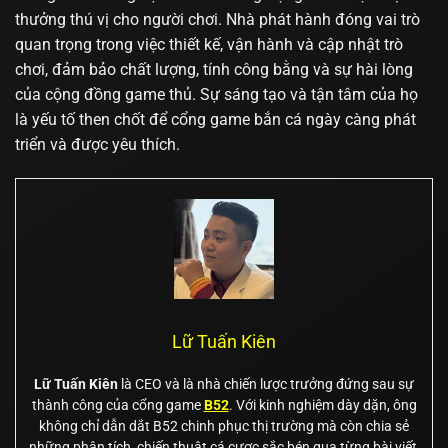
thưởng thú vị cho người chơi. Nhà phát hành đóng vai trò
quan trọng trong việc thiết kế, vận hành và cập nhật trò
chơi, đảm bảo chất lượng, tính công bằng và sự hài lòng
của cộng đồng game thủ. Sự sáng tạo và tận tâm của họ
là yếu tố then chốt để cổng game bắn cá ngày càng phát
triển và được yêu thích.
Lữ Tuấn Kiên
Lữ Tuấn Kiên
là CEO và là nhà chiến lược trưởng đứng sau sự
thành công của cổng game
B52
. Với kinh nghiệm dày dặn, ông
không chỉ dẫn dắt B52 chinh phục thị trường mà còn chia sẻ
những phân tích, chiến thuật cá cược sắc bén qua từng bài viết,