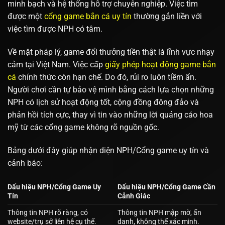
minh bạch và hệ thống hỗ trợ chuyên nghiệp. Việc tìm
được một
cổng game bắn cá uy tín
thường gắn liền với
việc tìm được NPH có tâm.
Về mặt pháp lý, game đổi thưởng tiền thật là lĩnh vực nhạy
cảm tại Việt Nam. Việc cấp
giấy phép hoạt động game bắn
cá
chính thức còn hạn chế. Do đó, rủi ro luôn tiềm ẩn.
Người chơi cần tự bảo vệ mình bằng cách lựa chọn những
NPH có lịch sử hoạt động tốt, cộng đồng đông đảo và
phản hồi tích cực, thay vì tin vào những lời quảng cáo hoa
mỹ từ các cổng game không rõ nguồn gốc.
Bảng dưới đây giúp nhận diện NPH/Cổng game uy tín và
cảnh báo:
Dấu hiệu NPH/Cổng Game Uy
Dấu hiệu NPH/Cổng Game Cần
Tín
Cảnh Giác
Thông tin NPH rõ ràng, có
Thông tin NPH mập mờ, ẩn
website/trụ sở liên hệ cụ thể.
danh, không thể xác minh.