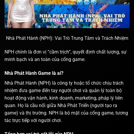
Nhà Phát Hành (NPH): Vai Trò Trung Tâm và Trách Nhiệm
NPH chính là đơn vị “cầm trịch”, quyết định chất lượng, sự
minh bạch và an toàn của cổng game.
Nhà Phát Hành Game là ai?
Nhà Phát Hành (NPH) là công ty hoặc tổ chức chịu trách
nhiệm đưa game đến tay người chơi và quản lý toàn bộ
hoạt động vận hành, kinh doanh, marketing, pháp lý liên
quan. Họ là cầu nối giữa Nhà Phát Triển (người tạo ra
game) và thị trường. NPH là bộ mặt của cổng game, tương
tác trực tiếp với người chơi.