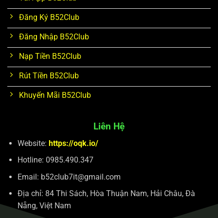
Đăng Ký B52Club
Đăng Nhập B52Club
Nạp Tiền B52Club
Rút Tiền B52Club
Khuyến Mãi B52Club
Liên Hệ
Website:
https://oqk.io/
Hotline: 0985.490.347
Email:
b52club7it@gmail.com
Địa chỉ: 84 Thi Sách, Hòa Thuận Nam, Hải Châu, Đà
Nẵng, Việt Nam