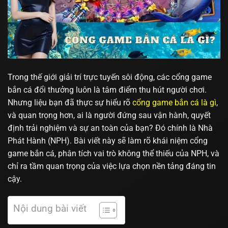
Trong thế giới giải trí trực tuyến sôi động, các cổng game
bắn cá đổi thưởng luôn là tâm điểm thu hút người chơi.
Nhưng liệu bạn đã thực sự hiểu rõ
cổng game bắn cá là gì
,
và quan trọng hơn, ai là người đứng sau vận hành, quyết
định trải nghiệm và sự an toàn của bạn? Đó chính là Nhà
Phát Hành (NPH). Bài viết này sẽ làm rõ khái niệm cổng
game bắn cá, phân tích vai trò không thể thiếu của NPH, và
chỉ ra tầm quan trọng của việc lựa chọn nền tảng đáng tin
cậy.
Nội dung bài viết