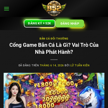
Chuyển
đến
nội
dung
ĐĂNG KÝ + 52K
ĐĂNG NHẬP
BẮN CÁ ĐỔI THƯỞNG
Cổng Game Bắn Cá Là Gì? Vai Trò Của
Nhà Phát Hành?
ĐÃ ĐĂNG TRÊN
THÁNG 6 14, 2026
BỞI
LỮ TUẤN KIÊN