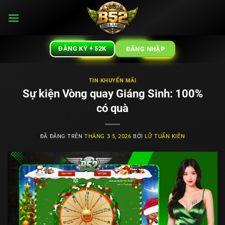
Chuyển
đến
nội
dung
ĐĂNG KÝ + 52K
ĐĂNG NHẬP
TIN KHUYẾN MÃI
Sự kiện Vòng quay Giáng Sinh: 100%
có quà
ĐÃ ĐĂNG TRÊN
THÁNG 3 5, 2026
BỞI
LỮ TUẤN KIÊN