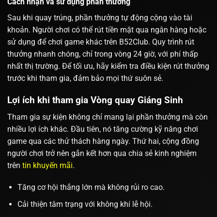
Cách nhận và sử dụng phần thưởng
Sau khi quay trúng, phần thưởng tự động cộng vào tài
khoản. Người chơi có thể rút tiền mặt qua ngân hàng hoặc
sử dụng để chơi game khác trên B52Club. Quy trình rút
thưởng nhanh chóng, chỉ trong vòng 24 giờ, với phí thấp
nhất thị trường. Để tối ưu, hãy kiểm tra điều kiện rút thưởng
trước khi tham gia, đảm bảo mọi thứ suôn sẻ.
Lợi ích khi tham gia Vòng quay Giáng Sinh
Tham gia sự kiện không chỉ mang lại phần thưởng mà còn
nhiều lợi ích khác. Đầu tiên, nó tăng cường kỹ năng chơi
game qua các thử thách hàng ngày. Thứ hai, cộng đồng
người chơi trở nên gắn kết hơn qua chia sẻ kinh nghiệm
trên
tin khuyến mãi
.
Tăng cơ hội thắng lớn mà không rủi ro cao.
Cải thiện tâm trạng với không khí lễ hội.