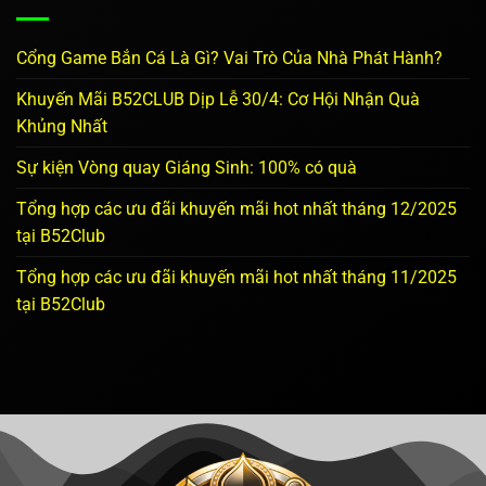
Cổng Game Bắn Cá Là Gì? Vai Trò Của Nhà Phát Hành?
Khuyến Mãi B52CLUB Dịp Lễ 30/4: Cơ Hội Nhận Quà
Khủng Nhất
Sự kiện Vòng quay Giáng Sinh: 100% có quà
Tổng hợp các ưu đãi khuyến mãi hot nhất tháng 12/2025
tại B52Club
Tổng hợp các ưu đãi khuyến mãi hot nhất tháng 11/2025
tại B52Club