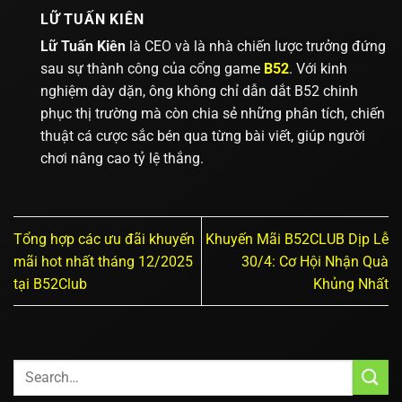
LỮ TUẤN KIÊN
Lữ Tuấn Kiên
là CEO và là nhà chiến lược trưởng đứng
sau sự thành công của cổng game
B52
. Với kinh
nghiệm dày dặn, ông không chỉ dẫn dắt B52 chinh
phục thị trường mà còn chia sẻ những phân tích, chiến
thuật cá cược sắc bén qua từng bài viết, giúp người
chơi nâng cao tỷ lệ thắng.
Tổng hợp các ưu đãi khuyến
Khuyến Mãi B52CLUB Dịp Lễ
mãi hot nhất tháng 12/2025
30/4: Cơ Hội Nhận Quà
tại B52Club
Khủng Nhất