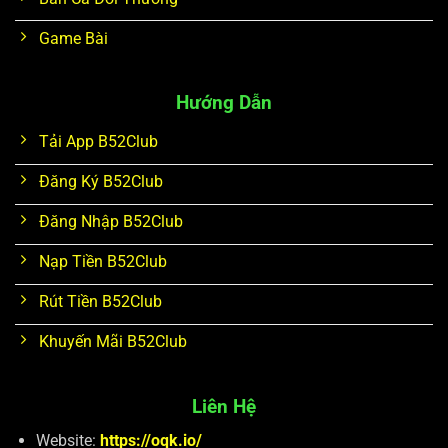
Game Bài
Hướng Dẫn
Tải App B52Club
Đăng Ký B52Club
Đăng Nhập B52Club
Nạp Tiền B52Club
Rút Tiền B52Club
Khuyến Mãi B52Club
Liên Hệ
Website:
https://oqk.io/