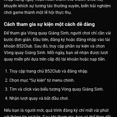
khuyến khích sự tương tác thường xuyên, biến trải nghiệm
chơi game thành một lễ hội thực thụ.
Cách tham gia sự kiện một cách dễ dàng
Để tham gia Vòng quay Giáng Sinh, người chơi chỉ cần vài
bước đơn giản. Đầu tiên, đăng ký hoặc đăng nhập vào tài
khoản B52Club. Sau đó, truy cập phần sự kiện và chọn
Vòng quay Giáng Sinh. Mỗi ngày, bạn sẽ nhận được lượt
quay miễn phí dựa trên cấp độ tài khoản hoặc nạp tiền.
Truy cập trang chủ B52Club và đăng nhập.
Chọn mục “Sự kiện” từ menu chính.
Tìm và click vào biểu tượng Vòng quay Giáng Sinh.
Nhận lượt quay và bắt đầu chơi.
Nếu bạn là người mới, quá trình đăng ký chỉ mất vài phút
với thông tin cơ bản. Sau khi tham gia, bạn có thể theo dõi