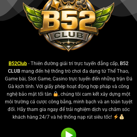
B52Club
- Thiên đường giải trí trực tuyến đẳng cấp,
B52
CLUB
mang đến hệ thống trò chơi đa dạng từ Thể Thao,
Game bài, Slot Game, Casino trực tuyến đến những trận Đá
Gà kịch tính. Với giấy phép hoạt động hợp pháp và công
nghệ bảo mật tối tân
, chúng tôi cam kết xây dựng một
môi trường cá cược công bằng, minh bạch và an toàn tuyệt
đối. Hãy tham gia ngay để trải nghiệm dịch vụ chăm sóc
khách hàng 24/7 và hệ thống nạp rút siêu tốc!