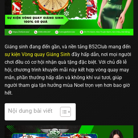
Giáng sinh đang đến gần, và nền tảng B52Club mang đến
sự kiện Vòng quay Giáng Sinh
đầy hấp dẫn, nơi mọi người
chơi đều có cơ hội nhận quà tặng đặc biệt. Với chủ đề lễ
hội, chương trình khuyến mãi này kết hợp vòng quay may
mắn, phần thưởng hấp dẫn và không khí vui tươi, giúp
người tham gia tận hưởng mùa Noel trọn vẹn hơn bao giờ
hết.
Nội dung bài viết