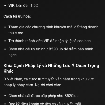
VIP
: Lên đến 1.5%.
Cách tối ưu hóa:
Tham gia các chương trình khuyến mãi để tăng doanh
thu cược.
Trở thành thành viên VIP để nhận tỷ lệ cỏ cao hơn.
Chọn nhà cái uy tín như B52Club để đảm bảo minh
bạch.
Khía Cạnh Pháp Lý và Những Lưu Ý Quan Trọng
Khác
Ở Việt Nam, cá cược trực tuyến vẫn nằm trong khu vực
pháp lý nhạy cảm. Người chơi cần:
Chọn nhà cái được cấp phép như B52Club.
Đọc kỹ điều khoản về tiền cỏ và khuyến mãi.