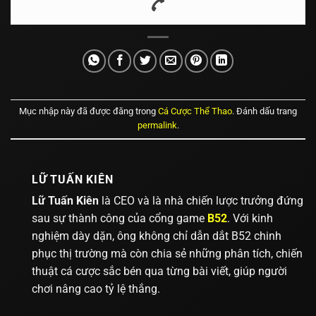
Mục nhập này đã được đăng trong
Cá Cược Thể Thao
. Đánh dấu trang
permalink
.
LỮ TUẤN KIÊN
Lữ Tuấn Kiên
là CEO và là nhà chiến lược trưởng đứng
sau sự thành công của cổng game
B52
. Với kinh
nghiệm dày dặn, ông không chỉ dẫn dắt B52 chinh
phục thị trường mà còn chia sẻ những phân tích, chiến
thuật cá cược sắc bén qua từng bài viết, giúp người
chơi nâng cao tỷ lệ thắng.