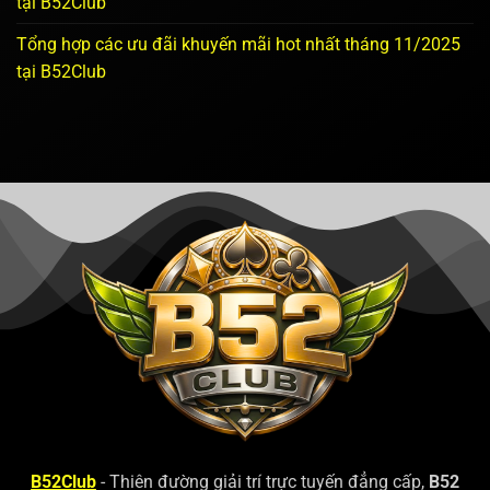
tại B52Club
Tổng hợp các ưu đãi khuyến mãi hot nhất tháng 11/2025
tại B52Club
B52Club
- Thiên đường giải trí trực tuyến đẳng cấp,
B52