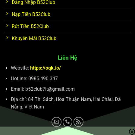
Đăng Nhập B52Club
Nạp Tiền B52Club
Rút Tiền B52Club
Khuyến Mãi B52Club
Liên Hệ
Website:
https://oqk.io/
Hotline: 0985.490.347
Email:
b52club7it@gmail.com
Địa chỉ: 84 Thi Sách, Hòa Thuận Nam, Hải Châu, Đà
Nẵng, Việt Nam