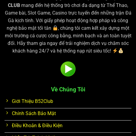
CLUB
mang đến hệ thống trò chơi đa dạng từ Thể Thao,
Game bài, Slot Game, Casino trực tuyến đến những trận Đá
Gà kịch tính. Với giấy phép hoạt động hợp pháp và công
nghệ bảo mật tối tân
, chúng tôi cam kết xây dựng một
môi trường cá cược công bằng, minh bạch và an toàn tuyệt
đối. Hãy tham gia ngay để trải nghiệm dịch vụ chăm sóc
khách hàng 24/7 và hệ thống nạp rút siêu tốc!
Về Chúng Tôi
Giới Thiệu B52Club
Chính Sách Bảo Mật
Điều Khoản & Điều Kiện