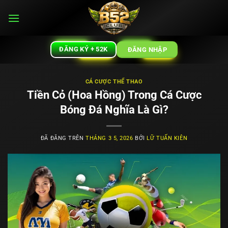
Chuyển
đến
nội
dung
ĐĂNG KÝ + 52K
ĐĂNG NHẬP
CÁ CƯỢC THỂ THAO
Tiền Cỏ (Hoa Hồng) Trong Cá Cược
Bóng Đá Nghĩa Là Gì?
ĐÃ ĐĂNG TRÊN
THÁNG 3 5, 2026
BỞI
LỮ TUẤN KIÊN