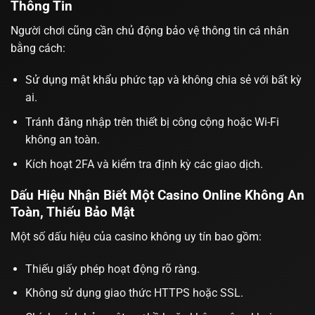
Thông Tin
Người chơi cũng cần chủ động bảo vệ thông tin cá nhân
bằng cách:
Sử dụng mật khẩu phức tạp và không chia sẻ với bất kỳ
ai.
Tránh đăng nhập trên thiết bị công cộng hoặc Wi-Fi
không an toàn.
Kích hoạt 2FA và kiểm tra định kỳ các giao dịch.
Dấu Hiệu Nhận Biết Một Casino Online Không An
Toàn, Thiếu Bảo Mật
Một số dấu hiệu của casino không uy tín bao gồm:
Thiếu giấy phép hoạt động rõ ràng.
Không sử dụng giao thức HTTPS hoặc SSL.