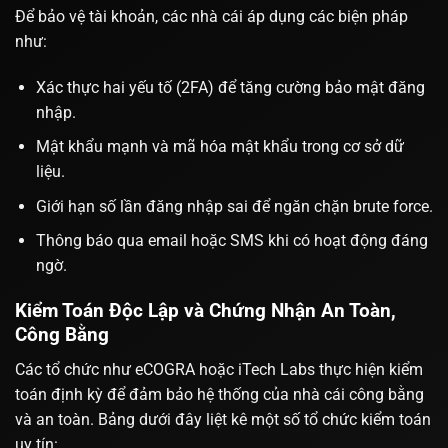
Để bảo vệ tài khoản, các nhà cái áp dụng các biện pháp
như:
Xác thực hai yếu tố (2FA) để tăng cường bảo mật đăng
nhập.
Mật khẩu mạnh và mã hóa mật khẩu trong cơ sở dữ
liệu.
Giới hạn số lần đăng nhập sai để ngăn chặn brute force.
Thông báo qua email hoặc SMS khi có hoạt động đáng
ngờ.
Kiểm Toán Độc Lập và Chứng Nhận An Toàn,
Công Bằng
Các tổ chức như eCOGRA hoặc iTech Labs thực hiện kiểm
toán định kỳ để đảm bảo hệ thống của nhà cái công bằng
và an toàn. Bảng dưới đây liệt kê một số tổ chức kiểm toán
uy tín: