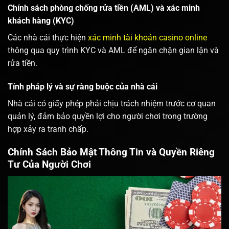
Chính sách phòng chống rửa tiền (AML) và xác minh
khách hàng (KYC)
Các nhà cái thực hiện
xác minh tài khoản casino online
thông qua quy trình KYC và AML để ngăn chặn gian lận và
rửa tiền.
Tính pháp lý và sự ràng buộc của nhà cái
Nhà cái có giấy phép phải chịu trách nhiệm trước cơ quan
quản lý, đảm bảo quyền lợi cho người chơi trong trường
hợp xảy ra tranh chấp.
Chính Sách Bảo Mật Thông Tin và Quyền Riêng
Tư Của Người Chơi