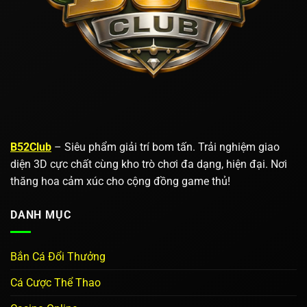
B52Club
– Siêu phẩm giải trí bom tấn. Trải nghiệm giao
diện 3D cực chất cùng kho trò chơi đa dạng, hiện đại. Nơi
thăng hoa cảm xúc cho cộng đồng game thủ!
DANH MỤC
Bắn Cá Đổi Thưởng
Cá Cược Thể Thao