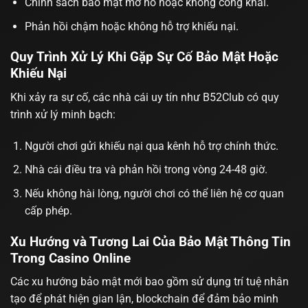
Chính sách bảo mật mơ hồ hoặc không công khai.
Phản hồi chậm hoặc không hỗ trợ khiếu nại.
Quy Trình Xử Lý Khi Gặp Sự Cố Bảo Mật Hoặc
Khiếu Nại
Khi xảy ra sự cố, các nhà cái uy tín như B52Club có quy
trình xử lý minh bạch:
Người chơi gửi khiếu nại qua kênh hỗ trợ chính thức.
Nhà cái điều tra và phản hồi trong vòng 24-48 giờ.
Nếu không hài lòng, người chơi có thể liên hệ cơ quan
cấp phép.
Xu Hướng và Tương Lai Của Bảo Mật Thông Tin
Trong Casino Online
Các xu hướng bảo mật mới bao gồm sử dụng trí tuệ nhân
tạo để phát hiện gian lận, blockchain để đảm bảo minh