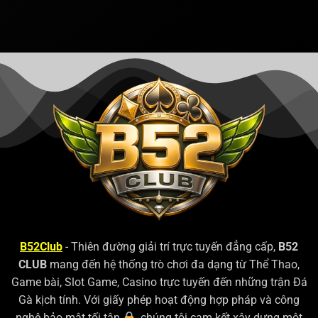
B52Club
- Thiên đường giải trí trực tuyến đẳng cấp,
B52
CLUB
mang đến hệ thống trò chơi đa dạng từ Thể Thao,
Game bài, Slot Game, Casino trực tuyến đến những trận Đá
Gà kịch tính. Với giấy phép hoạt động hợp pháp và công
nghệ bảo mật tối tân
, chúng tôi cam kết xây dựng một