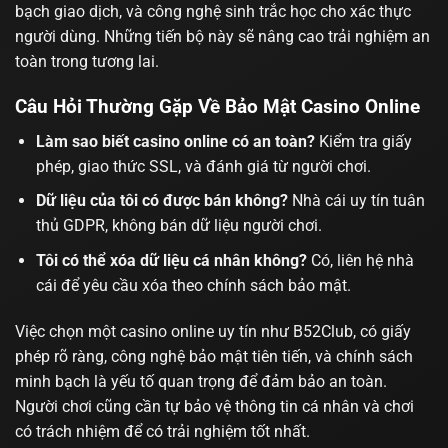
bạch giao dịch, và công nghệ sinh trắc học cho xác thực
người dùng. Những tiến bộ này sẽ nâng cao trải nghiệm an
toàn trong tương lai.
Câu Hỏi Thường Gặp Về Bảo Mật Casino Online
Làm sao biết casino online có an toàn?
Kiểm tra giấy
phép, giao thức SSL, và đánh giá từ người chơi.
Dữ liệu của tôi có được bán không?
Nhà cái uy tín tuân
thủ GDPR, không bán dữ liệu người chơi.
Tôi có thể xóa dữ liệu cá nhân không?
Có, liên hệ nhà
cái để yêu cầu xóa theo chính sách bảo mật.
Việc chọn một casino online uy tín như B52Club, có giấy
phép rõ ràng, công nghệ bảo mật tiên tiến, và chính sách
minh bạch là yếu tố quan trọng để đảm bảo an toàn.
Người chơi cũng cần tự bảo vệ thông tin cá nhân và chơi
có trách nhiệm để có trải nghiệm tốt nhất.