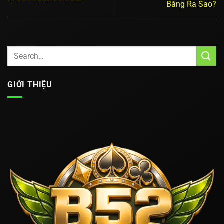
Bằng Ra Sao?
GIỚI THIỆU