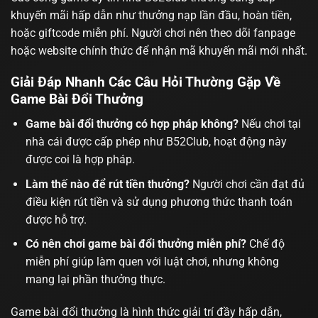
khuyến mãi hấp dẫn như thưởng nạp lần đầu, hoàn tiền,
hoặc giftcode miễn phí. Người chơi nên theo dõi fanpage
hoặc website chính thức để nhận mã khuyến mãi mới nhất.
Giải Đáp Nhanh Các Câu Hỏi Thường Gặp Về
Game Bài Đổi Thưởng
Game bài đổi thưởng có hợp pháp không?
Nếu chơi tại
nhà cái được cấp phép như B52Club, hoạt động này
được coi là hợp pháp.
Làm thế nào để rút tiền thưởng?
Người chơi cần đạt đủ
điều kiện rút tiền và sử dụng phương thức thanh toán
được hỗ trợ.
Có nên chơi game bài đổi thưởng miễn phí?
Chế độ
miễn phí giúp làm quen với luật chơi, nhưng không
mang lại phần thưởng thực.
Game bài đổi thưởng là hình thức giải trí đầy hấp dẫn,