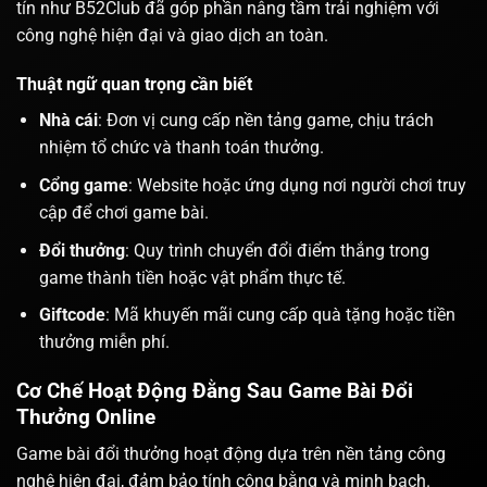
tín như B52Club đã góp phần nâng tầm trải nghiệm với
công nghệ hiện đại và giao dịch an toàn.
Thuật ngữ quan trọng cần biết
Nhà cái
: Đơn vị cung cấp nền tảng game, chịu trách
nhiệm tổ chức và thanh toán thưởng.
Cổng game
: Website hoặc ứng dụng nơi người chơi truy
cập để chơi game bài.
Đổi thưởng
: Quy trình chuyển đổi điểm thắng trong
game thành tiền hoặc vật phẩm thực tế.
Giftcode
: Mã khuyến mãi cung cấp quà tặng hoặc tiền
thưởng miễn phí.
Cơ Chế Hoạt Động Đằng Sau Game Bài Đổi
Thưởng Online
Game bài đổi thưởng hoạt động dựa trên nền tảng công
nghệ hiện đại, đảm bảo tính công bằng và minh bạch.