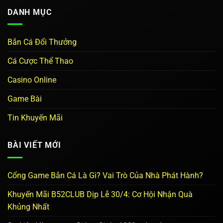
DANH MỤC
Bắn Cá Đổi Thưởng
Cá Cược Thể Thao
Casino Online
Game Bài
Tin Khuyến Mãi
BÀI VIẾT MỚI
Cổng Game Bắn Cá Là Gì? Vai Trò Của Nhà Phát Hành?
Khuyến Mãi B52CLUB Dịp Lễ 30/4: Cơ Hội Nhận Quà
Khủng Nhất