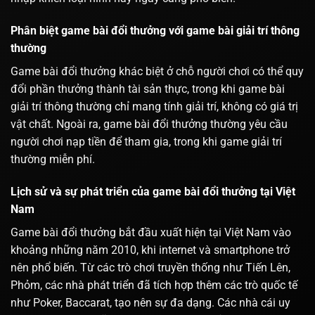
Phân biệt game bài đổi thưởng với game bài giải trí thông
thường
Game bài đổi thưởng khác biệt ở chỗ người chơi có thể quy
đổi phần thưởng thành tài sản thực, trong khi game bài
giải trí thông thường chỉ mang tính giải trí, không có giá trị
vật chất. Ngoài ra, game bài đổi thưởng thường yêu cầu
người chơi nạp tiền để tham gia, trong khi game giải trí
thường miễn phí.
Lịch sử và sự phát triển của game bài đổi thưởng tại Việt
Nam
Game bài đổi thưởng bắt đầu xuất hiện tại Việt Nam vào
khoảng những năm 2010, khi internet và smartphone trở
nên phổ biến. Từ các trò chơi truyền thống như Tiến Lên,
Phỏm, các nhà phát triển đã tích hợp thêm các trò quốc tế
như Poker, Baccarat, tạo nên sự đa dạng. Các nhà cái uy