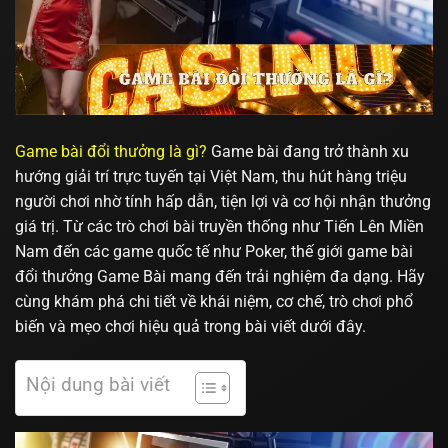
Game bài đổi thưởng là gì?
Game bài đang trở thành xu
hướng giải trí trực tuyến tại Việt Nam, thu hút hàng triệu
người chơi nhờ tính hấp dẫn, tiện lợi và cơ hội nhận thưởng
giá trị. Từ các trò chơi bài truyền thống như Tiến Lên Miền
Nam đến các game quốc tế như Poker, thế giới
game bài
đổi thưởng
Game Bài
mang đến trải nghiệm đa dạng. Hãy
cùng khám phá chi tiết về khái niệm, cơ chế, trò chơi phổ
biến và mẹo chơi hiệu quả trong bài viết dưới đây.
Nội dung bài viết