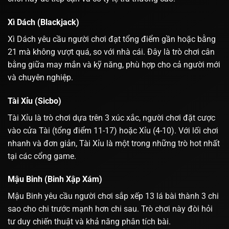
Xì Dách (Blackjack)
Xì Dách yêu cầu người chơi đạt tổng điểm gần hoặc bằng
21 mà không vượt quá, so với nhà cái. Đây là trò chơi cân
bằng giữa may mắn và kỹ năng, phù hợp cho cả người mới
và chuyên nghiệp.
Tài Xỉu (Sicbo)
Tài Xỉu là trò chơi dựa trên 3 xúc xắc, người chơi đặt cược
vào cửa Tài (tổng điểm 11-17) hoặc Xỉu (4-10). Với lối chơi
nhanh và đơn giản, Tài Xỉu là một trong những trò hot nhất
tại các cổng game.
Mậu Binh (Binh Xập Xám)
Mậu Binh yêu cầu người chơi sắp xếp 13 lá bài thành 3 chi
sao cho chi trước mạnh hơn chi sau. Trò chơi này đòi hỏi
tư duy chiến thuật và khả năng phân tích bài.