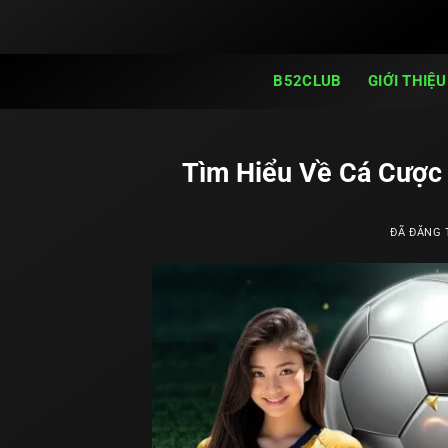
Chuyển
đến
nội
B52CLUB
GIỚI THIỆU
dung
Tìm Hiểu Về Cá Cược 
ĐÃ ĐĂNG