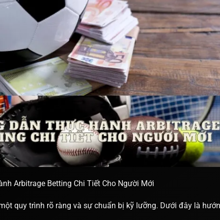
h Arbitrage Betting Chi Tiết Cho Người Mới
 một quy trình rõ ràng và sự chuẩn bị kỹ lưỡng. Dưới đây là hướ