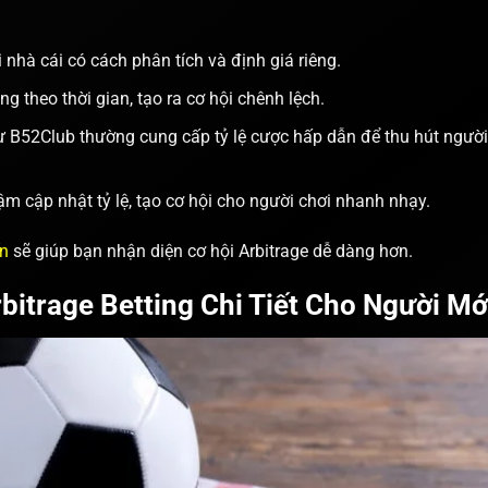
nhà cái có cách phân tích và định giá riêng.
g theo thời gian, tạo ra cơ hội chênh lệch.
 B52Club thường cung cấp tỷ lệ cược hấp dẫn để thu hút người
m cập nhật tỷ lệ, tạo cơ hội cho người chơi nhanh nhạy.
ến
sẽ giúp bạn nhận diện cơ hội Arbitrage dễ dàng hơn.
itrage Betting Chi Tiết Cho Người Mớ