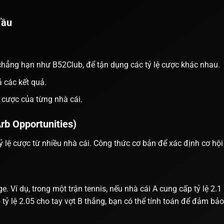
đầu
, chẳng hạn như B52Club, để tận dụng các tỷ lệ cược khác nhau.
 các kết quả.
ệ cược của từng nhà cái.
Arb Opportunities)
ỷ lệ cược từ nhiều nhà cái. Công thức cơ bản để xác định cơ hội 
e. Ví dụ, trong một trận tennis, nếu nhà cái A cung cấp tỷ lệ 2.1
tỷ lệ 2.05 cho tay vợt B thắng, bạn có thể tính toán để đảm bảo 