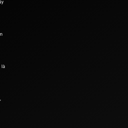
ây
ên
 là
,