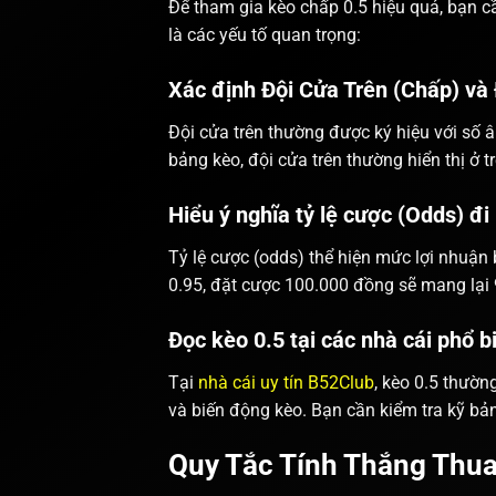
Để tham gia kèo chấp 0.5 hiệu quả, bạn c
là các yếu tố quan trọng:
Xác định Đội Cửa Trên (Chấp) và
Đội cửa trên thường được ký hiệu với số â
bảng kèo, đội cửa trên thường hiển thị ở 
Hiểu ý nghĩa tỷ lệ cược (Odds) đ
Tỷ lệ cược (odds) thể hiện mức lợi nhuận 
0.95, đặt cược 100.000 đồng sẽ mang lại 
Đọc kèo 0.5 tại các nhà cái phổ b
Tại
nhà cái uy tín B52Club
, kèo 0.5 thường
và biến động kèo. Bạn cần kiểm tra kỹ bả
Quy Tắc Tính Thắng Thua 