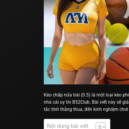
Kèo chấp nửa trái (0.5) là một loại kèo ph
nhà cái uy tín B52Club
. Bài viết này sẽ giả
tắc tính thắng thua, đến kinh nghiệm chơi
Nội dung bài viết