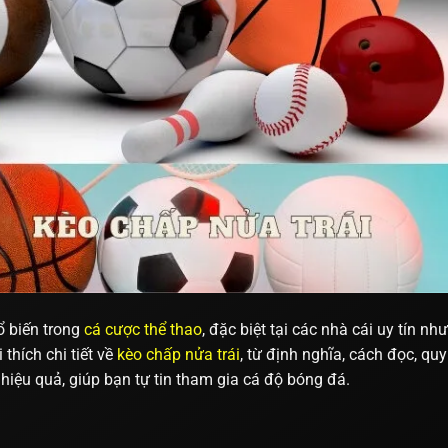
ổ biến trong
cá cược thể thao
, đặc biệt tại các nhà cái uy tín như
i thích chi tiết về
kèo chấp nửa trái
, từ định nghĩa, cách đọc, quy
 hiệu quả, giúp bạn tự tin tham gia cá độ bóng đá.