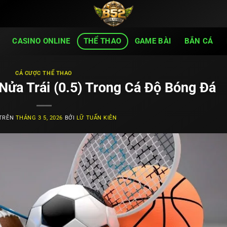
CASINO ONLINE
THỂ THAO
GAME BÀI
BẮN CÁ
CÁ CƯỢC THỂ THAO
Nửa Trái (0.5) Trong Cá Độ Bóng Đá
 TRÊN
THÁNG 3 5, 2026
BỞI
LỮ TUẤN KIÊN