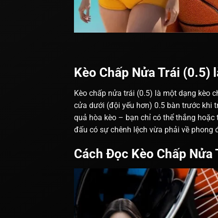
Kèo Chấp Nửa Trái (0.5) 
Kèo chấp nửa trái (0.5) là một dạng kèo 
cửa dưới (đội yếu hơn) 0.5 bàn trước khi 
quả hòa kèo – bạn chỉ có thể thắng hoặc t
đấu có sự chênh lệch vừa phải về phong 
Cách Đọc Kèo Chấp Nửa T