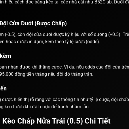
ần hiểu cách đọc bảng kèo tại các nhà cái như B52Club. Dưới đ
 Đội Cửa Dưới (Được Chấp)
m (-0.5), còn đội cửa dưới được ký hiệu với số dương (+0.5). Tr
trên hoặc được in đậm, kèm theo tỷ lệ cược (odds).
i kèm
bạn nhận được khi thắng cược. Ví dụ, nếu odds của đội cửa trên
95.000 đồng tiền thắng nếu đội đó thắng trận.
iến
 được hiển thị rõ ràng với các thông tin như tỷ lệ cược, đội chấp
ng kèo trước khi đặt cược để tránh nhầm lẫn.
Kèo Chấp Nửa Trái (0.5) Chi Tiết