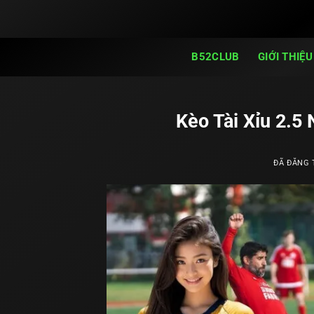
Chuyển
đến
nội
B52CLUB
GIỚI THIỆU
dung
Kèo Tài Xỉu 2.5
ĐÃ ĐĂNG