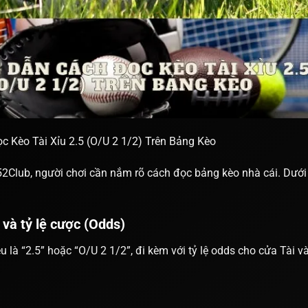
 Kèo Tài Xỉu 2.5 (O/U 2 1/2) Trên Bảng Kèo
B52Club, người chơi cần nắm rõ cách đọc bảng kèo nhà cái. Dưới
 và tỷ lệ cược (Odds)
u là “2.5” hoặc “O/U 2 1/2”, đi kèm với tỷ lệ odds cho cửa Tài v