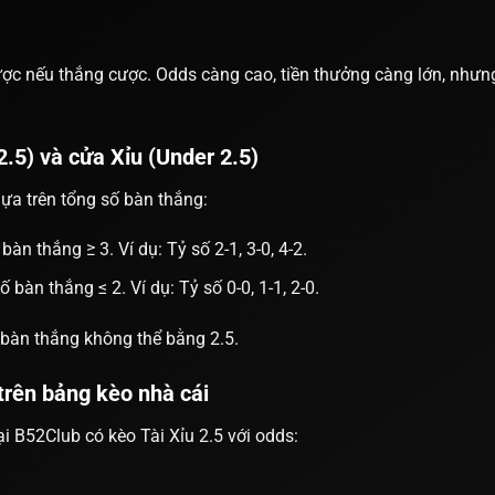
ược nếu thắng cược. Odds càng cao, tiền thưởng càng lớn, nhưn
2.5) và cửa Xỉu (Under 2.5)
dựa trên tổng số bàn thắng:
àn thắng ≥ 3. Ví dụ: Tỷ số 2-1, 3-0, 4-2.
 bàn thắng ≤ 2. Ví dụ: Tỷ số 0-0, 1-1, 2-0.
 bàn thắng không thể bằng 2.5.
 trên bảng kèo nhà cái
ại B52Club có kèo Tài Xỉu 2.5 với odds: