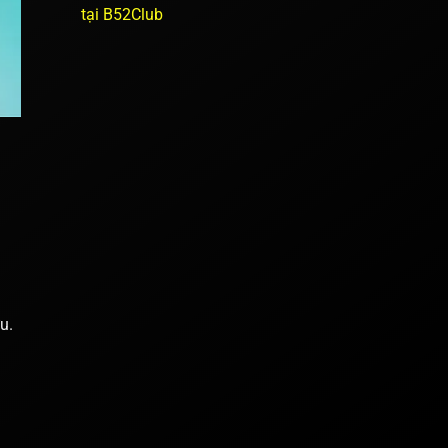
tại B52Club
h
u.