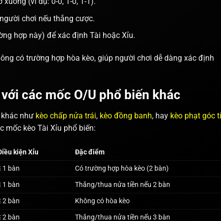
 xuống (ví dụ: 0-0, 1-0, 1-1).
 người chơi nếu thắng cược.
ường hợp này) để xác định Tài hoặc Xỉu.
không có trường hợp hòa kèo, giúp người chơi dễ dàng xác định
5 với các mốc O/U phổ biến khác
U khác như
kèo chấp nửa trái
,
kèo đồng banh
, hay
kèo phạt góc t
c mốc kèo Tài Xỉu phổ biến:
Điều kiện Xỉu
Đặc điểm
≤ 1 bàn
Có trường hợp hòa kèo (2 bàn)
≤ 1 bàn
Thắng/thua nửa tiền nếu 2 bàn
≤ 2 bàn
Không có hòa kèo
≤ 2 bàn
Thắng/thua nửa tiền nếu 3 bàn