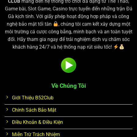
CLUB
mang đến hệ thống trò chơi đa dạng từ Thể Thao,
Game bài, Slot Game, Casino trực tuyến đến những trận Đá
Gà kịch tính. Với giấy phép hoạt động hợp pháp và công
nghệ bảo mật tối tân
, chúng tôi cam kết xây dựng một
môi trường cá cược công bằng, minh bạch và an toàn tuyệt
đối. Hãy tham gia ngay để trải nghiệm dịch vụ chăm sóc
khách hàng 24/7 và hệ thống nạp rút siêu tốc!
Về Chúng Tôi
Giới Thiệu B52Club
Chính Sách Bảo Mật
Điều Khoản & Điều Kiện
Miễn Trừ Trách Nhiệm