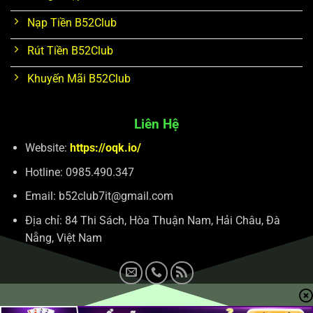
Nạp Tiền B52Club
Rút Tiền B52Club
Khuyến Mãi B52Club
Liên Hệ
Website:
https://oqk.io/
Hotline: 0985.490.347
Email:
b52club7it@gmail.com
Địa chỉ: 84 Thi Sách, Hòa Thuận Nam, Hải Châu, Đà
Nẵng, Việt Nam