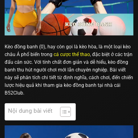
Kèo đồng banh (0), hay còn gọi là kèo hòa, là một loại kèo
châu Á phổ biến trong
cá cược thể thao
, đặc biệt ở các trận
đấu cân sức. Với tính chất đơn giản và dễ hiểu, kèo đồng
banh thu hút người chơi mới lẫn chuyên nghiệp. Bài viết
này sẽ phân tích chi tiết từ định nghĩa, cách chơi, đến chiến
lược hiệu quả khi tham gia kèo đồng banh tại
nhà cái
B52Club
.
Nội dung bài viết