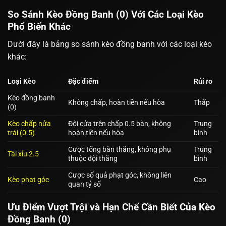
So Sánh Kèo Đồng Banh (0) Với Các Loại Kèo
Phổ Biến Khác
Dưới đây là bảng so sánh kèo đồng banh với các loại kèo
khác:
Loại Kèo
Đặc điểm
Rủi ro
Kèo đồng banh
Không chấp, hoàn tiền nếu hòa
Thấp
(0)
Kèo chấp nửa
Đội cửa trên chấp 0.5 bàn, không
Trung
trái (0.5)
hoàn tiền nếu hòa
bình
Cược tổng bàn thắng, không phụ
Trung
Tài xỉu 2.5
thuộc đội thắng
bình
Cược số quả phạt góc, không liên
Kèo phạt góc
Cao
quan tỷ số
Ưu Điểm Vượt Trội và Hạn Chế Cần Biết Của Kèo
Đồng Banh (0)