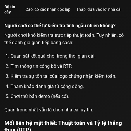
Độ tin
Cao, có xác nhận độc lập
Thấp, dựa vào lời nhà cái
cậy
Người chơi có thể tự kiểm tra tính ngẫu nhiên không?
Người chơi khó kiểm tra trực tiếp thuật toán. Tuy nhiên, có
thể đánh giá gián tiếp bằng cách:
Quan sát kết quả chơi trong thời gian dài.
Tìm thông tin công bố về RTP.
Kiểm tra sự tồn tại của logo chứng nhận kiểm toán.
Tham khảo đánh giá từ cộng đồng.
Chơi thử bản demo (nếu có).
Quan trọng nhất vẫn là chọn nhà cái uy tín.
Mối liên hệ mật thiết: Thuật toán và Tỷ lệ thắng
thua (RTP)