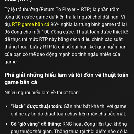
Tỷ lệ trả thưởng (Return To Player – RTP) là phần trăm
tổng tiền cược game dự kiến trả lại người chơi dài hạn. Ví
dụ,
RTP game bắn cá
96% nghĩa là trung bình game trả lại
96 đồng cho mỗi 100 đồng cược. Thuật toán được thiết kế
để thực thi mức RTP này bằng cách điều chỉnh xác suất
thắng thua. Lưu ý RTP là chỉ số dài hạn, kết quả ngắn hạn
của bạn có thể dao động mạnh do tính ngẫu nhiên của
game.
Phá giải những hiểu lầm và lời đồn về thuật toán
game bắn cá
Nhiều người hiểu lầm về thuật toán:
“Hack” được thuật toán:
Gần như bất khả thi với game
online uy tín do thuật toán chạy trên máy chủ bảo mật.
Có “giờ vàng” dễ thắng:
RNG hoạt động liên tục, không
phụ thuộc thời gian. Thắng thua tại thời điểm nào đó là