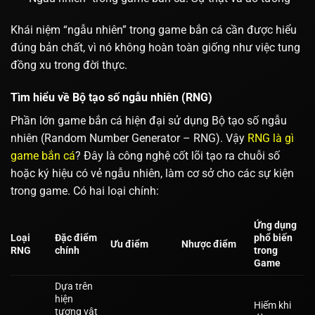
Khái niệm “ngẫu nhiên” trong game bắn cá cần được hiểu
đúng bản chất, vì nó không hoàn toàn giống như việc tung
đồng xu trong đời thực.
Tìm hiểu về Bộ tạo số ngẫu nhiên (RNG)
Phần lớn game bắn cá hiện đại sử dụng Bộ tạo số ngẫu
nhiên (Random Number Generator – RNG). Vậy
RNG là gì
game bắn cá
? Đây là công nghệ cốt lõi tạo ra chuỗi số
hoặc ký hiệu có vẻ ngẫu nhiên, làm cơ sở cho các sự kiện
trong game. Có hai loại chính:
Ứng dụng
Loại
Đặc điểm
phổ biến
Ưu điểm
Nhược điểm
RNG
chính
trong
Game
Dựa trên
hiện
Hiếm khi
tượng vật