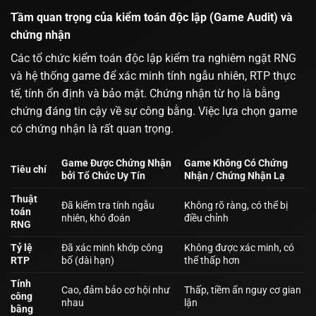
Tầm quan trọng của kiểm toán độc lập (Game Audit) và
chứng nhận
Các tổ chức kiểm toán độc lập kiểm tra nghiêm ngặt RNG
và hệ thống game để xác minh tính ngẫu nhiên, RTP thực
tế, tính ổn định và bảo mật. Chứng nhận từ họ là bằng
chứng đáng tin cậy về sự công bằng. Việc lựa chọn game
có chứng nhận là rất quan trọng.
Game Được Chứng Nhận
Game Không Có Chứng
Tiêu chí
bởi Tổ Chức Uy Tín
Nhận / Chứng Nhận Lạ
Thuật
Đã kiểm tra tính ngẫu
Không rõ ràng, có thể bị
toán
nhiên, khó đoán
điều chỉnh
RNG
Tỷ lệ
Đã xác minh khớp công
Không được xác minh, có
RTP
bố (dài hạn)
thể thấp hơn
Tính
Cao, đảm bảo cơ hội như
Thấp, tiềm ẩn nguy cơ gian
công
nhau
lận
bằng