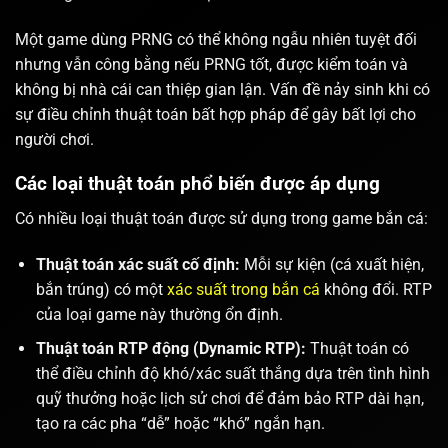
Một game dùng PRNG có thể không ngẫu nhiên tuyệt đối
nhưng vẫn công bằng nếu PRNG tốt, được kiểm toán và
không bị nhà cái can thiệp gian lận. Vấn đề nảy sinh khi có
sự điều chỉnh thuật toán bất hợp pháp để gây bất lợi cho
người chơi.
Các loại thuật toán phổ biến được áp dụng
Có nhiều loại thuật toán được sử dụng trong game bắn cá:
Thuật toán xác suất cố định:
Mỗi sự kiện (cá xuất hiện,
bắn trúng) có một
xác suất trong bắn cá
không đổi. RTP
của loại game này thường ổn định.
Thuật toán RTP động (Dynamic RTP):
Thuật toán có
thể điều chỉnh độ khó/xác suất thắng dựa trên tình hình
quỹ thưởng hoặc lịch sử chơi để đảm bảo RTP dài hạn,
tạo ra các pha “dễ” hoặc “khó” ngắn hạn.