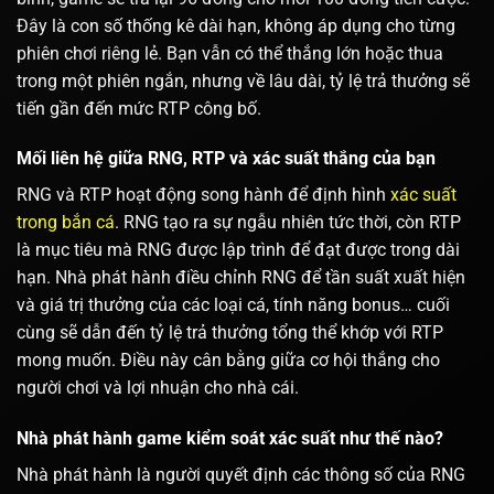
Đây là con số thống kê dài hạn, không áp dụng cho từng
phiên chơi riêng lẻ. Bạn vẫn có thể thắng lớn hoặc thua
trong một phiên ngắn, nhưng về lâu dài, tỷ lệ trả thưởng sẽ
tiến gần đến mức RTP công bố.
Mối liên hệ giữa RNG, RTP và xác suất thắng của bạn
RNG và RTP hoạt động song hành để định hình
xác suất
trong bắn cá
. RNG tạo ra sự ngẫu nhiên tức thời, còn RTP
là mục tiêu mà RNG được lập trình để đạt được trong dài
hạn. Nhà phát hành điều chỉnh RNG để tần suất xuất hiện
và giá trị thưởng của các loại cá, tính năng bonus… cuối
cùng sẽ dẫn đến tỷ lệ trả thưởng tổng thể khớp với RTP
mong muốn. Điều này cân bằng giữa cơ hội thắng cho
người chơi và lợi nhuận cho nhà cái.
Nhà phát hành game kiểm soát xác suất như thế nào?
Nhà phát hành là người quyết định các thông số của RNG