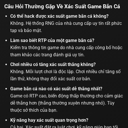
Câu Hỏi Thường Gặp Về Xác Suất Game Bắn Cá
Có thể hack được xác suất game bắn cá không?
Không. Hệ thống RNG của nhà cung cấp uy tín rất phức
tạp và bảo mật.
Làm sao biết RTP của một game bắn cá?
Kiểm tra thông tin game do nhà cung cấp công bố hoặc
tham khảo các trang đánh giá uy tín.
Chơi nhiều có tăng xác suất thắng không?
Không. Mỗi lượt chơi là độc lập. Chơi nhiều chỉ tăng số
lần thử, không thay đổi xác suất cơ bản.
Game bắn cá nào có xác suất dễ thắng nhất?
Game có RTP cao, biến động thấp thường cho cảm giác
dễ thắng hơn (thắng thường xuyên nhưng nhỏ). Tùy
thuộc sở thích của bạn.
Kỹ năng hay xác suất quan trọng hơn?
Cả hai. Xác suất đặt ra luật chơi, kỹ năng giúp bạn tối