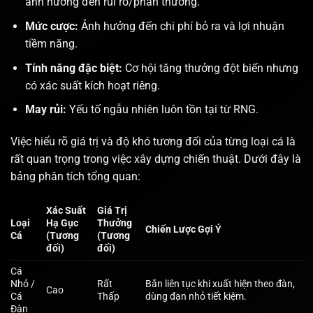
ảnh hưởng đến rủi ro/phần thưởng.
Mức cược:
Ảnh hưởng đến chi phí bỏ ra và lợi nhuận
tiềm năng.
Tính năng đặc biệt:
Cơ hội tăng thưởng đột biến nhưng
có xác suất kích hoạt riêng.
May rủi:
Yếu tố ngẫu nhiên luôn tồn tại từ RNG.
Việc hiểu rõ giá trị và độ khó tương đối của từng loại cá là
rất quan trọng trong việc xây dựng chiến thuật. Dưới đây là
bảng phân tích tổng quan:
Xác Suất
Giá Trị
Loại
Hạ Gục
Thưởng
Chiến Lược Gợi Ý
Cá
(Tương
(Tương
đối)
đối)
Cá
Nhỏ /
Rất
Bắn liên tục khi xuất hiện theo đàn,
Cao
Cá
Thấp
dùng đạn nhỏ tiết kiệm.
Đàn