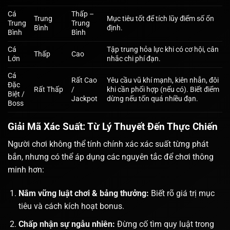
Cá
Thấp –
Trung
Mục tiêu tốt để tích lũy điểm số ổn
Trung
Trung
Bình
định.
Bình
Bình
Cá
Tập trung hỏa lực khi có cơ hội, cân
Thấp
Cao
Lớn
nhắc chi phí đạn.
Cá
Rất Cao
Yêu cầu vũ khí mạnh, kiên nhẫn, đôi
Đặc
Rất Thấp
/
khi cần phối hợp (nếu có). Biết điểm
Biệt /
Jackpot
dừng nếu tốn quá nhiều đạn.
Boss
Giải Mã Xác Suất: Từ Lý Thuyết Đến Thực Chiến
Người chơi không thể tính chính xác xác suất từng phát
bắn, nhưng có thể áp dụng các nguyên tắc để chơi thông
minh hơn:
Nắm vững luật chơi & bảng thưởng:
Biết rõ giá trị mục
tiêu và cách kích hoạt bonus.
Chấp nhận sự ngẫu nhiên:
Đừng cố tìm quy luật trong