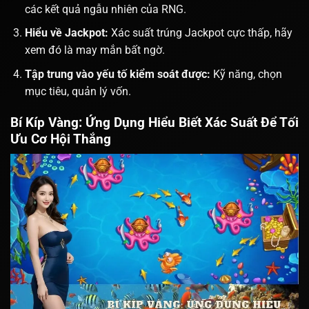
các kết quả ngẫu nhiên của RNG.
Hiểu về Jackpot:
Xác suất trúng Jackpot cực thấp, hãy
xem đó là may mắn bất ngờ.
Tập trung vào yếu tố kiểm soát được:
Kỹ năng, chọn
mục tiêu, quản lý vốn.
Bí Kíp Vàng: Ứng Dụng Hiểu Biết Xác Suất Để Tối
Ưu Cơ Hội Thắng