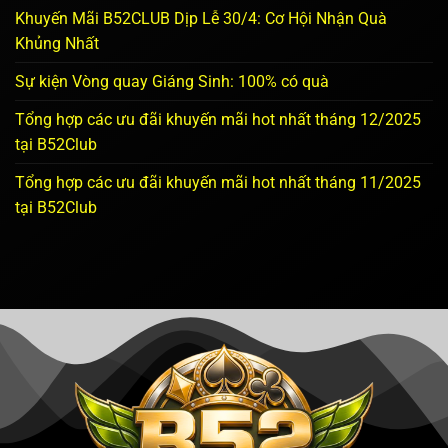
Khuyến Mãi B52CLUB Dịp Lễ 30/4: Cơ Hội Nhận Quà
Khủng Nhất
Sự kiện Vòng quay Giáng Sinh: 100% có quà
Tổng hợp các ưu đãi khuyến mãi hot nhất tháng 12/2025
tại B52Club
Tổng hợp các ưu đãi khuyến mãi hot nhất tháng 11/2025
tại B52Club