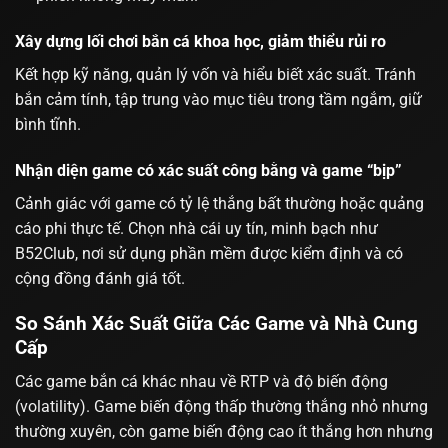
Xây dựng lối chơi bắn cá khoa học, giảm thiểu rủi ro
Kết hợp kỹ năng, quản lý vốn và hiểu biết xác suất. Tránh
bắn cảm tính, tập trung vào mục tiêu trong tầm ngắm, giữ
bình tĩnh.
Nhận diện game có xác suất công bằng và game “bịp”
Cảnh giác với game có tỷ lệ thắng bất thường hoặc quảng
cáo phi thực tế. Chọn nhà cái uy tín, minh bạch như
B52Club, nơi sử dụng phần mềm được kiểm định và có
cộng đồng đánh giá tốt.
So Sánh Xác Suất Giữa Các Game và Nhà Cung
Cấp
Các game bắn cá khác nhau về RTP và độ biến động
(volatility). Game biến động thấp thường thắng nhỏ nhưng
thường xuyên, còn game biến động cao ít thắng hơn nhưng