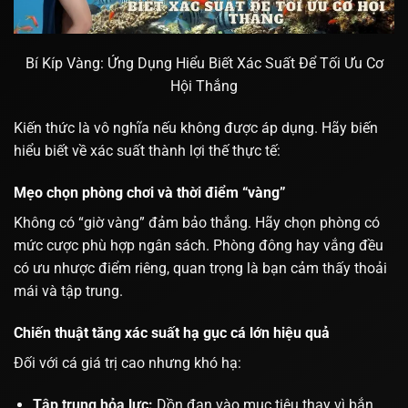
Bí Kíp Vàng: Ứng Dụng Hiểu Biết Xác Suất Để Tối Ưu Cơ
Hội Thắng
Kiến thức là vô nghĩa nếu không được áp dụng. Hãy biến
hiểu biết về xác suất thành lợi thế thực tế:
Mẹo chọn phòng chơi và thời điểm “vàng”
Không có “giờ vàng” đảm bảo thắng. Hãy chọn phòng có
mức cược phù hợp ngân sách. Phòng đông hay vắng đều
có ưu nhược điểm riêng, quan trọng là bạn cảm thấy thoải
mái và tập trung.
Chiến thuật tăng xác suất hạ gục cá lớn hiệu quả
Đối với cá giá trị cao nhưng khó hạ:
Tập trung hỏa lực:
Dồn đạn vào mục tiêu thay vì bắn