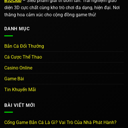
B52Club
– Siêu phẩm giải trí bom tấn. Trải nghiệm giao
diện 3D cực chất cùng kho trò chơi đa dạng, hiện đại. Nơi
thăng hoa cảm xúc cho cộng đồng game thủ!
DANH MỤC
Bắn Cá Đổi Thưởng
Cá Cược Thể Thao
Casino Online
Game Bài
Tin Khuyến Mãi
BÀI VIẾT MỚI
Cổng Game Bắn Cá Là Gì? Vai Trò Của Nhà Phát Hành?