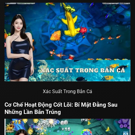
Xác Suất Trong Bắn Cá
Cơ Chế Hoạt Động Cốt Lõi: Bí Mật Đằng Sau
Những Lần Bắn Trúng