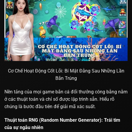
Cơ Chế Hoạt Động Cốt Lõi: Bí Mật Đằng Sau Những Lần
Bắn Trúng
Nền tảng của mọi game bắn cá đổi thưởng công bằng nằm
ở các thuật toán và chỉ số được lập trình sẵn. Hiểu rõ
chúng là bước đầu tiên để giải mã xác suất.
Thuật toán RNG (Random Number Generator): Trái tim
của sự ngẫu nhiên